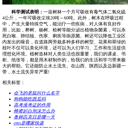
科学测试表明：
一亩树林一个月可吸收有毒气体二氧化硫
4公斤，一年可吸收尘埃20吨～60吨。此外，树木在呼吸过程
中，产生大量特殊空气，能治疗一些疾病，对人体有良好作
用，比如，桦树、杨树、桧树等能分泌出植物杂菌素，可以杀
死白喉、肺结核、伤寒、痢疾等病原菌。树还可以降低工业区
内发出的噪音，在道路两旁栽多种多样的树型、花果和翠绿的
枝叶不仅可以美化环境，还可以为人们学习、工作和生活提供
理想化环境。植树造林对人类生活也很重要，我们的课桌、书
柜、纸张等，都是用木材制作的，给我们的生活和学习带来极
大的帮助。它还能防止水土流失。在山西、陕西以及边新疆一
带，水土流失异常严重!
相关标签：
​会飞的老鼠叫什么名字
​狗狗能吃西瓜吗
​高考准考证的作用
​蜂蜜起白泡沫怎么办
​奥林匹克日是哪一天
​ems是哪家快递