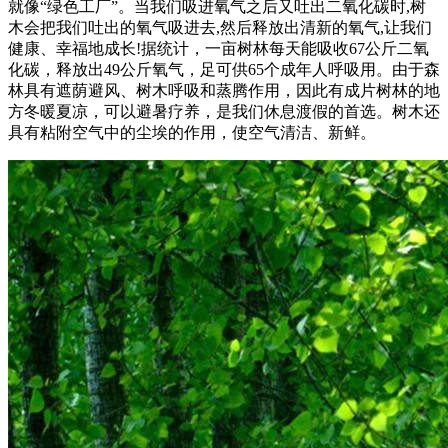
就像“绿色工厂”。当我们吸进氧气之后又吐出二氧化碳时,树
木会把我们吐出的氧气吸进去,然后释放出清新的氧气,让我们
健康、幸福地成长!据统计，一亩树林每天能吸收67公斤二氧
化碳，释放出49公斤氧气，足可供65个成年人呼吸用。由于森
林具有遮荫避风、树木呼吸和蒸腾作用，因此有成片树林的地
方冬暖夏凉，可以避暑疗养，是我们休息渡假的首选。树木还
具有粘附空气中的尘埃的作用，使空气清洁、新鲜。