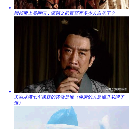
​崇祯帝上吊殉国，满朝文武百官有多少人自尽了？
​关羽水淹七军擒获的将领是谁（俘虏的人是谁并劝降了
谁）