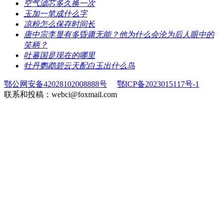
​空气滤芯多久换一次
​玉加一笔成什么字
​凉粉怎么保存时间长
​唐中宗李显有多昏庸无能？他为什么会沦为后人眼中的
笑柄？
​吐蕃国是现在的哪里
​牡丹鹦鹉碧云天配白玉出什么鸟
鄂公网安备42028102008888号
鄂ICP备2023015117号-1
联系和投稿：webci@foxmail.com