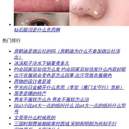
​钻石眼泪是什么意思啊
热门排行
​房鹤迪是德云社的吗（房鹤迪为什么不参加德云社演
出）
​冰冻粽子冷水下锅要煮多久
​约会回家后短信怎么发 约会回家后短信发什么内容好呢
​出汗衣服就会变色是怎么回事 出汗导致衣服褪色
​恩物的设计者是谁
​甲光向日金鳞开什么意思（李贺《雁门太守行》赏析）
​黑枣是哪的特产
​男友不服软怎么办 男友不服软怎么治
​比a3小比a4大一点的纸叫什么 比a4大一点的纸叫什么型
号
​文景帝什么时候死的
​三国时期曹操都能掌控西域 宋朝和明朝为何却不行