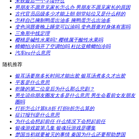
​宋轶最后一个字读什么
​男朋友不愿意见家长怎么办 男朋友不愿见家长的原因
​古代官员品级多少才能上朝 朝堂站位又是什么样的
​怎样自己腌制鸭蛋出油多 腌鸭蛋怎么出油多
​变色润唇膏晚上睡觉可以涂吗 变色唇膏对身体有害吗
​三角形中线定理
​樱桃是碱性水果吗? 樱桃属于酸性水果吗
​蟑螂怕冷吗开了空调怕吗 杜比亚蟑螂怕冷吗
​汽车tra什么意思
随机推荐
​银耳汤要熬多长时间才能出胶 银耳汤煮多久才出胶
​平客是什么意思
​乾隆的第二位皇后为什么那么悲剧？
​男生说你朋友圈发太多是什么意思 男生会看前女友朋友
圈吗
​打折怎么计算8.8折 打折8折怎么算的
​征订报刊是什么意思
​为什么会想起前任 什么情况下会想起前任
​银魂游戏篇第几集 银魂玩游戏是哪集
​楚国当初就要被灭的事情 秦国为什么还要帮助楚国