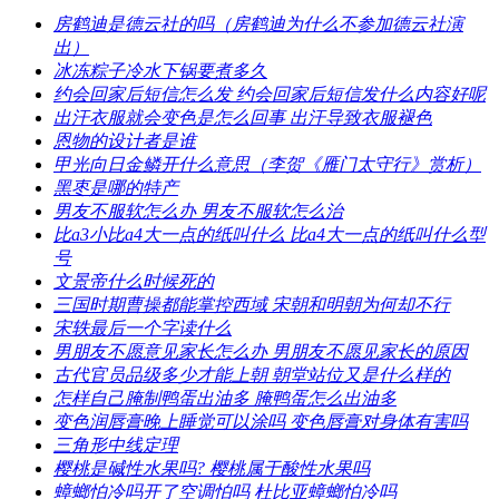
​房鹤迪是德云社的吗（房鹤迪为什么不参加德云社演
出）
​冰冻粽子冷水下锅要煮多久
​约会回家后短信怎么发 约会回家后短信发什么内容好呢
​出汗衣服就会变色是怎么回事 出汗导致衣服褪色
​恩物的设计者是谁
​甲光向日金鳞开什么意思（李贺《雁门太守行》赏析）
​黑枣是哪的特产
​男友不服软怎么办 男友不服软怎么治
​比a3小比a4大一点的纸叫什么 比a4大一点的纸叫什么型
号
​文景帝什么时候死的
​三国时期曹操都能掌控西域 宋朝和明朝为何却不行
​宋轶最后一个字读什么
​男朋友不愿意见家长怎么办 男朋友不愿见家长的原因
​古代官员品级多少才能上朝 朝堂站位又是什么样的
​怎样自己腌制鸭蛋出油多 腌鸭蛋怎么出油多
​变色润唇膏晚上睡觉可以涂吗 变色唇膏对身体有害吗
​三角形中线定理
​樱桃是碱性水果吗? 樱桃属于酸性水果吗
​蟑螂怕冷吗开了空调怕吗 杜比亚蟑螂怕冷吗