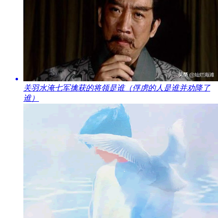
​关羽水淹七军擒获的将领是谁（俘虏的人是谁并劝降了
谁）