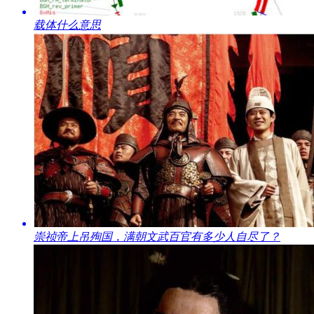
​载体什么意思
​崇祯帝上吊殉国，满朝文武百官有多少人自尽了？