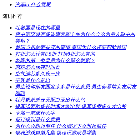
​汽车tra什么意思
随机推荐
​吐蕃国是现在的哪里
​唐中宗李显有多昏庸无能？他为什么会沦为后人眼中的
笑柄？
​楚国当初就要被灭的事情 秦国为什么还要帮助楚国
​打折怎么计算8.8折 打折8折怎么算的
​乾隆的第二位皇后为什么那么悲剧？
​凉粉怎么保存时间长
​空气滤芯多久换一次
​平客是什么意思
​男生说你朋友圈发太多是什么意思 男生会看前女友朋友
圈吗
​牡丹鹦鹉碧云天配白玉出什么鸟
​银耳汤要熬多长时间才能出胶 银耳汤煮多久才出胶
​玉加一笔成什么字
​征订报刊是什么意思
​为什么会想起前任 什么情况下会想起前任
​银魂游戏篇第几集 银魂玩游戏是哪集