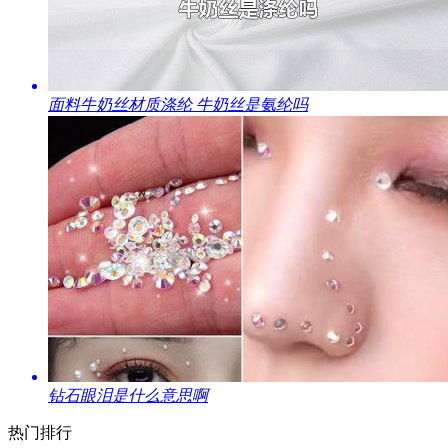
​面料牛奶丝材质涤纶 牛奶丝是氨纶吗
​钻石眼泪是什么意思啊
热门排行