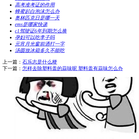
​高考准考证的作用
​蜂蜜起白泡沫怎么办
​奥林匹克日是哪一天
​ems是哪家快递
​c1驾驶证6年到期怎么换
​孕妇可以吃李子吗
​元宵月光窗前洒打一字
​汤圆放冰箱多久不能吃
上一篇：
​石乐志是什么梗
下一篇：
​怎样去除塑料盖的蒜味呢 塑料盖有蒜味怎么办